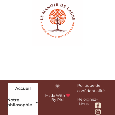
Politique de
Accueil
confidentialité
Made With
Rejoignez-
By Pixl
Notre
Nous :
philosophie