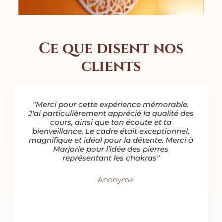
Ce que disent nos
clients
our la
"Merci pour cette expérience mémorable.
"Ce
ce
J'ai particulièrement apprécié la qualité des
n'hé
te. Le
cours, ainsi que ton écoute et ta
pa
t
bienveillance. Le cadre était exceptionnel,
L'esp
é
magnifique et idéal pour la détente. Merci à
ulière
Marjorie pour l’idée des pierres
ligné
représentant les chakras"
s qu’il
les
Anonyme
uer
."