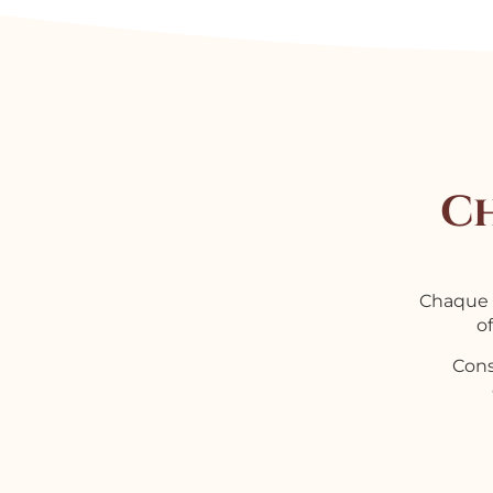
Ch
Chaque s
of
Consu