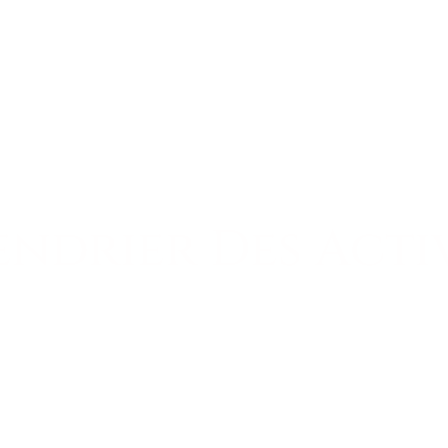
Nos espaces
Agenda
Contactez
ndrier Des Acti