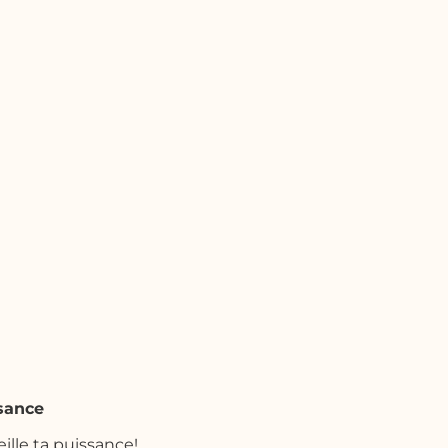
sance
eille ta puissance!