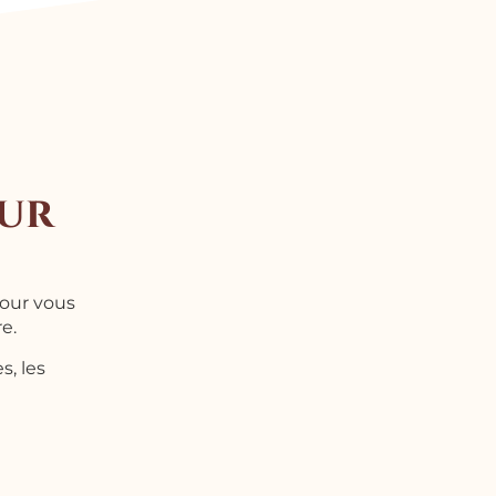
our
pour vous
re.
s, les
.