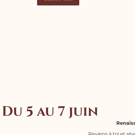
Du 5 au 7 juin
Renais
Reviens à toi et rév