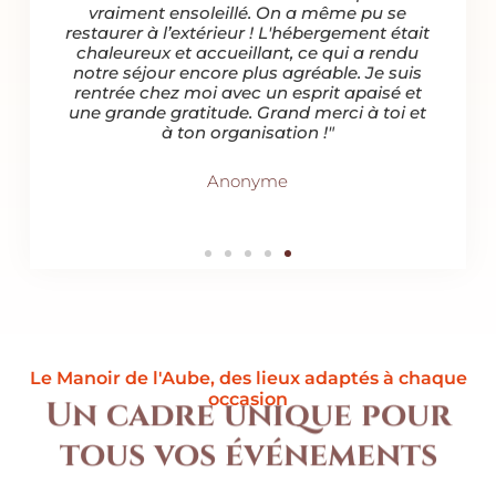
res
vraiment ensoleillé. On a même pu se
de v
éaux
restaurer à l’extérieur ! L'hébergement était
que ce
hane !
chaleureux et accueillant, ce qui a rendu
po
t
notre séjour encore plus agréable. Je suis
en
t et
rentrée chez moi avec un esprit apaisé et
d
ge que
une grande gratitude. Grand merci à toi et
!"
à ton organisation !"
Anonyme
Le Manoir de l'Aube, des lieux adaptés à chaque
occasion
Un cadre unique pour
tous vos événements