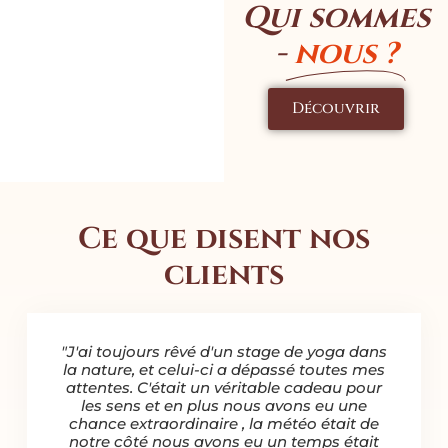
Qui sommes
-
nous ?
Découvrir
Ce que disent nos
clients
œur de
"J'ai toujours rêvé d'un stage de yoga dans
"Je t
L'air
la nature, et celui-ci a dépassé toutes mes
m
de la
attentes. C'était un véritable cadeau pour
except
nce
les sens et en plus nous avons eu une
étaient
chance extraordinaire , la météo était de
ié les
notre côté nous avons eu un temps était
encha