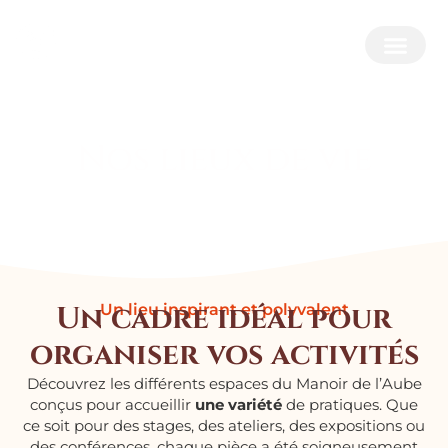
Nos lieux de vie
Un cadre idéal pour
Un lieu inspirant et polyvalent
organiser vos activités
Découvrez les différents espaces du Manoir de l’Aube
conçus pour accueillir
une variété
de pratiques. Que
ce soit pour des stages, des ateliers, des expositions ou
des conférences, chaque pièce a été soigneusement